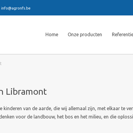
info@agronfs.be
Home
Onze producten
Referenti
t
n Libramont
 kinderen van de aarde, die wij allemaal zijn, met elkaar te v
nken voor de landbouw, het bos en het milieu, en die oplossin