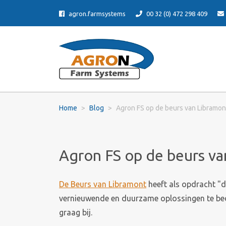
agron.farmsystems
00 32 (0) 472 298 409
Home
Blog
Agron FS op de beurs van Libramon
Agron FS op de beurs va
De Beurs van Libramont
heeft als opdracht "de
vernieuwende en duurzame oplossingen te bede
graag bij.