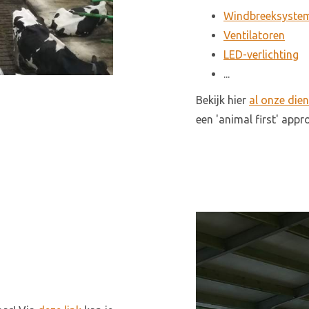
Windbreeksyste
Ventilatoren
LED-verlichting
...
Bekijk hier
al onze die
een 'animal first' app