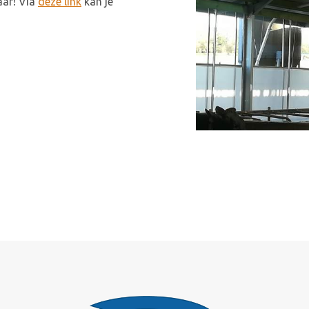
aar! Via
deze link
kan je