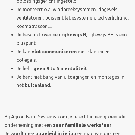
oplossingsgericht ingesteld.
Je monteert o.a. windbreeksystemen, tipgevels,
ventilatoren, buisventilatiesystemen, led verlichting,
koematrassen,...
Je beschikt over een
rijbewijs B,
rijbewijs BE is een
pluspunt
Je kan
vlot communiceren
met klanten en
collega's.
Je hebt
geen 9 to 5 mentaliteit
Je bent niet bang van uitdagingen en montages in
het
buitenland
.
Bij Agron Farm Systems kom je terecht in een groeiende
onderneming met een
zeer familiale werksfeer
.
Je wordt mee
opgeleid in je job
en mag van ons een